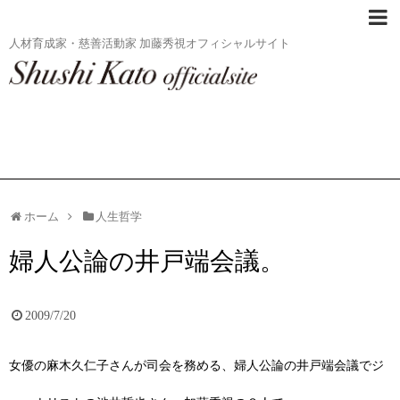
人材育成家・慈善活動家 加藤秀視オフィシャルサイト
ホーム
人生哲学
婦人公論の井戸端会議。
2009/7/20
女優の
麻木久仁子さん
が司会を務める、
婦人公論
の井戸端会議でジ