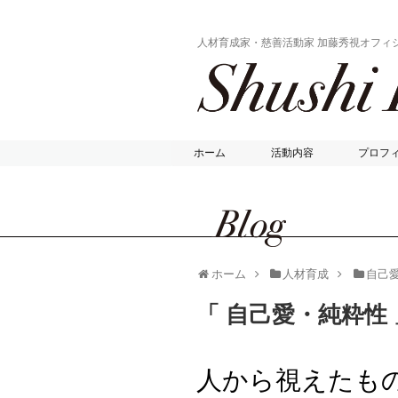
人材育成家・慈善活動家 加藤秀視オフィ
ホーム
活動内容
プロフ
ホーム
人材育成
自己
「 自己愛・純粋性
人から視えたも