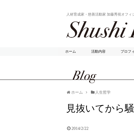
人材育成家・慈善活動家 加藤秀視オフィ
ホーム
活動内容
プロフ
ホーム
人生哲学
見抜いてから
2014/2/22