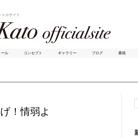
シャルサイト
ィール
コンセプト
ギャラリー
ブログ
書籍
騒げ！情弱よ