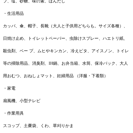
プ、塩、砂糖、味の素、ほんだし
・生活用品
カッパ、傘、帽子、長靴（大人と子供用どちらも。サイズ各種）、
日焼け止め、トイレットペーパー、虫除けスプレー、ハエトリ紙、
殺虫剤、ベー プ、ムヒやキンカン、冷えピタ、アイスノン、トイレ
等の掃除用品、消臭剤、IH鍋、お弁当箱、水筒、保冷バック、大人
用おむつ、おねしょマット、妊婦用品 （洋服・下着類）
・家電
扇風機、小型テレビ
・作業用具
スコップ、土嚢袋、くわ、草刈りかま